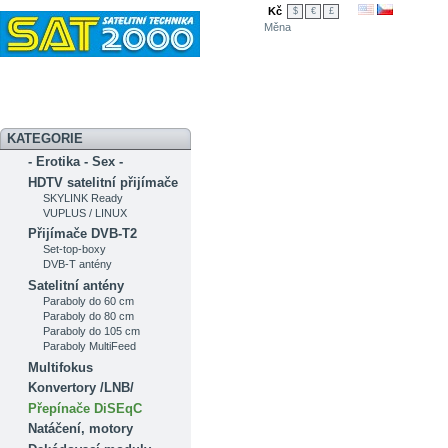
Kč
$
€
£
Měna
Novinky
Akční nabídka
Diskuzní fórum
Měření signálu
Ser
KATEGORIE
- Erotika - Sex -
HDTV satelitní přijímače
SKYLINK Ready
VUPLUS / LINUX
Přijímače DVB-T2
Set-top-boxy
DVB-T antény
Satelitní antény
Paraboly do 60 cm
Paraboly do 80 cm
Paraboly do 105 cm
Paraboly MultiFeed
Multifokus
Konvertory /LNB/
Přepínače DiSEqC
Natáčení, motory