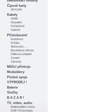
Dekódovací moduly
Čipové karty
SKYLINK
Kabely
HDMI
Koaxiální
Počítačové
Optické
Příslušenství
Konektory
Držáky
Slučovače, ...
Bezdrátový přenos
Dálková ovládání
Ostatní
Zásuvky
Měřící přístroje
Modulátory
Plošné spoje
VÝPRODEJ !
Baterie
Služby
B A Z A R !
TV, video, audio
Multimediální centra
DVB-T/S technika