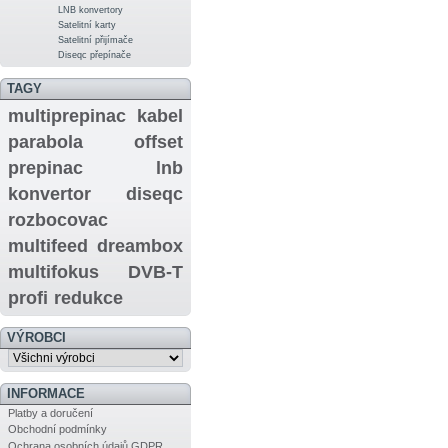
LNB konvertory
Satelitní karty
Satelitní přijímače
Diseqc přepínače
TAGY
multiprepinac
kabel
parabola
offset
prepinac
lnb
konvertor
diseqc
rozbocovac
multifeed
dreambox
multifokus
DVB-T
profi
redukce
VÝROBCI
INFORMACE
Platby a doručení
Obchodní podmínky
Ochrana osobních údajů GDPR