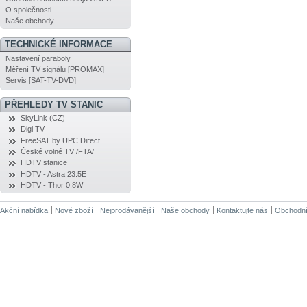
O společnosti
Naše obchody
TECHNICKÉ INFORMACE
Nastavení paraboly
Měření TV signálu [PROMAX]
Servis [SAT-TV-DVD]
PŘEHLEDY TV STANIC
SkyLink (CZ)
Digi TV
FreeSAT by UPC Direct
České volné TV /FTA/
HDTV stanice
HDTV - Astra 23.5E
HDTV - Thor 0.8W
Akční nabídka
Nové zboží
Nejprodávanější
Naše obchody
Kontaktujte nás
Obchodní