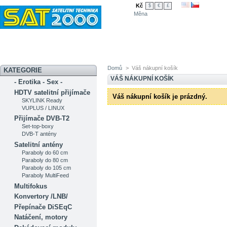
Kč
$
€
£
Měna
Novinky
Akční nabídka
Diskuzní fórum
Měření signálu
Ser
Domů
>
Váš nákupní košík
KATEGORIE
VÁŠ NÁKUPNÍ KOŠÍK
- Erotika - Sex -
HDTV satelitní přijímače
Váš nákupní košík je prázdný.
SKYLINK Ready
VUPLUS / LINUX
Přijímače DVB-T2
Set-top-boxy
DVB-T antény
Satelitní antény
Paraboly do 60 cm
Paraboly do 80 cm
Paraboly do 105 cm
Paraboly MultiFeed
Multifokus
Konvertory /LNB/
Přepínače DiSEqC
Natáčení, motory