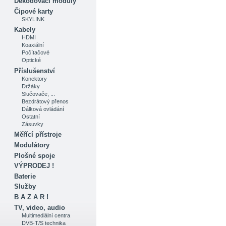
Dekódovací moduly
Čipové karty
SKYLINK
Kabely
HDMI
Koaxiální
Počítačové
Optické
Příslušenství
Konektory
Držáky
Slučovače, ...
Bezdrátový přenos
Dálková ovládání
Ostatní
Zásuvky
Měřící přístroje
Modulátory
Plošné spoje
VÝPRODEJ !
Baterie
Služby
B A Z A R !
TV, video, audio
Multimediální centra
DVB-T/S technika