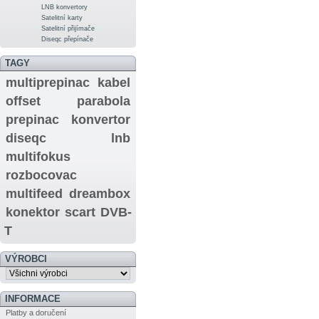
LNB konvertory
Satelitní karty
Satelitní přijímače
Diseqc přepínače
TAGY
multiprepinac
kabel
offset
parabola
prepinac
konvertor
diseqc
lnb
multifokus
rozbocovac
multifeed
dreambox
konektor
scart
DVB-
T
VÝROBCI
INFORMACE
Platby a doručení