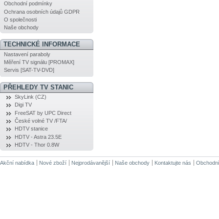
Obchodní podmínky
Ochrana osobních údajů GDPR
O společnosti
Naše obchody
TECHNICKÉ INFORMACE
Nastavení paraboly
Měření TV signálu [PROMAX]
Servis [SAT-TV-DVD]
PŘEHLEDY TV STANIC
SkyLink (CZ)
Digi TV
FreeSAT by UPC Direct
České volné TV /FTA/
HDTV stanice
HDTV - Astra 23.5E
HDTV - Thor 0.8W
Akční nabídka
Nové zboží
Nejprodávanější
Naše obchody
Kontaktujte nás
Obchodní