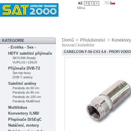
Kč
$
€
£
Měna
Novinky
Akční nabídka
Diskuzní fórum
Měření signálu
Ser
Domů
>
Příslušenství
>
Konektor
KATEGORIE
lisovací konektor
- Erotika - Sex -
CABELCON F-56-CX3 4.9 - PROFI VO
HDTV satelitní přijímače
SKYLINK Ready
VUPLUS / LINUX
Přijímače DVB-T2
Set-top-boxy
DVB-T antény
Satelitní antény
Paraboly do 60 cm
Paraboly do 80 cm
Paraboly do 105 cm
Paraboly MultiFeed
Multifokus
Konvertory /LNB/
Přepínače DiSEqC
Natáčení, motory