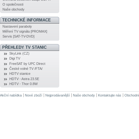
O společnosti
Naše obchody
TECHNICKÉ INFORMACE
Nastavení paraboly
Měření TV signálu [PROMAX]
Servis [SAT-TV-DVD]
PŘEHLEDY TV STANIC
SkyLink (CZ)
Digi TV
FreeSAT by UPC Direct
České volné TV /FTA/
HDTV stanice
HDTV - Astra 23.5E
HDTV - Thor 0.8W
Akční nabídka
Nové zboží
Nejprodávanější
Naše obchody
Kontaktujte nás
Obchodní