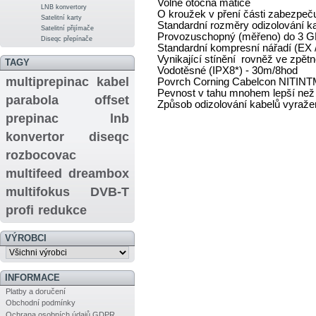
Volně otočná matice
LNB konvertory
O kroužek v pření části zabezpeč
Satelitní karty
Standardní rozměry odizolování k
Satelitní přijímače
Provozuschopný (měřeno) do 3 GH
Diseqc přepínače
Standardní kompresní nářadí (EX 
Vynikající stínění rovněž ve zpě
TAGY
Vodotěsné (IPX8*) - 30m/8hod
multiprepinac
kabel
Povrch Corning Cabelcon NITINT
Pevnost v tahu mnohem lepší než
parabola
offset
Způsob odizolování kabelů vyražen
prepinac
lnb
konvertor
diseqc
rozbocovac
multifeed
dreambox
multifokus
DVB-T
profi
redukce
VÝROBCI
INFORMACE
Platby a doručení
Obchodní podmínky
Ochrana osobních údajů GDPR