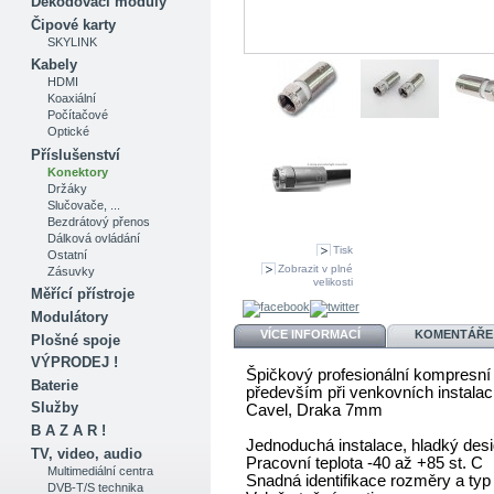
Dekódovací moduly
Čipové karty
SKYLINK
Kabely
HDMI
Koaxiální
Počítačové
Optické
Příslušenství
Konektory
Držáky
Slučovače, ...
Bezdrátový přenos
Dálková ovládání
Tisk
Ostatní
Zobrazit v plné
Zásuvky
velikosti
Měřící přístroje
Modulátory
VÍCE INFORMACÍ
KOMENTÁŘE 
Plošné spoje
VÝPRODEJ !
Špičkový profesionální kompresní 
Baterie
především při venkovních instalac
Služby
Cavel, Draka 7mm
B A Z A R !
Jednoduchá instalace, hladký des
TV, video, audio
Pracovní teplota -40 až +85 st. C
Multimediální centra
Snadná identifikace rozměry a typ
DVB-T/S technika