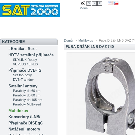
Kč
$
€
£
Měna
Novinky
Akční nabídka
Diskuzní fórum
Měření signálu
Ser
Domů
>
Multifokus
>
Fuba Držák LNB DAZ 7
KATEGORIE
FUBA DRŽÁK LNB DAZ 740
- Erotika - Sex -
HDTV satelitní přijímače
SKYLINK Ready
VUPLUS / LINUX
Přijímače DVB-T2
Set-top-boxy
DVB-T antény
Satelitní antény
Paraboly do 60 cm
Paraboly do 80 cm
Paraboly do 105 cm
Paraboly MultiFeed
Multifokus
Konvertory /LNB/
Přepínače DiSEqC
Natáčení, motory