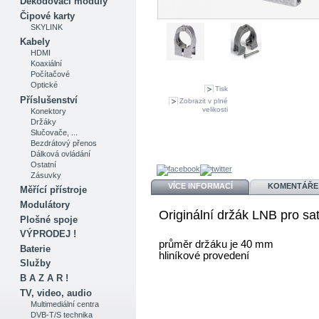
Dekódovací moduly
Čipové karty
SKYLINK
Kabely
HDMI
Koaxiální
Počítačové
Optické
Tisk
Příslušenství
Zobrazit v plné
velikosti
Konektory
Držáky
Slučovače, ...
Bezdrátový přenos
Dálková ovládání
Ostatní
Zásuvky
VÍCE INFORMACÍ
KOMENTÁŘE 
Měřící přístroje
Modulátory
Originální držák LNB pro sa
Plošné spoje
VÝPRODEJ !
průměr držáku je 40 mm
Baterie
hliníkové provedení
Služby
B A Z A R !
TV, video, audio
Multimediální centra
DVB-T/S technika