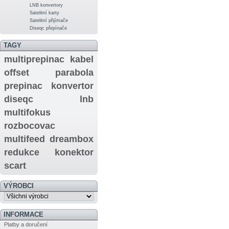
LNB konvertory
Satelitní karty
Satelitní přijímače
Diseqc přepínače
TAGY
multiprepinac
kabel
offset
parabola
prepinac
konvertor
diseqc
lnb
multifokus
rozbocovac
multifeed
dreambox
redukce
konektor
scart
VÝROBCI
INFORMACE
Platby a doručení