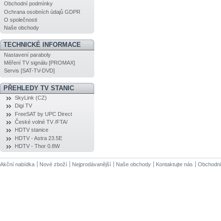
Obchodní podmínky
Ochrana osobních údajů GDPR
O společnosti
Naše obchody
TECHNICKÉ INFORMACE
Nastavení paraboly
Měření TV signálu [PROMAX]
Servis [SAT-TV-DVD]
PŘEHLEDY TV STANIC
SkyLink (CZ)
Digi TV
FreeSAT by UPC Direct
České volné TV /FTA/
HDTV stanice
HDTV - Astra 23.5E
HDTV - Thor 0.8W
Akční nabídka
Nové zboží
Nejprodávanější
Naše obchody
Kontaktujte nás
Obchodní