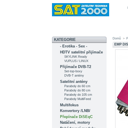
Novinky
Akční nabídka
Diskuzní fó
Domů
>
P
KATEGORIE
EMP DI
- Erotika - Sex -
HDTV satelitní přijímače
SKYLINK Ready
VUPLUS / LINUX
Přijímače DVB-T2
Set-top-boxy
DVB-T antény
Satelitní antény
Paraboly do 60 cm
Paraboly do 80 cm
Paraboly do 105 cm
Paraboly MultiFeed
Multifokus
Konvertory /LNB/
Přepínače DiSEqC
Natáčení, motory