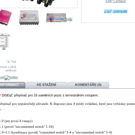
EMP Centauri
Další
Tisk
razit v plné
velikosti
 INFORMACÍ
KE STAŽENÍ
KOMENTÁŘE (0)
!
DiSEqC přepínač pro 16 satelitních pozic s terrestrálním vstupem.
řepínač pro nejnáročnějí uživatele. K dispozici jsou 4 módy ovládání, které jsou vybírány pom
e:
.0 (jen první 4 vstupy)
.1 (povel "uncommitted switch" 1-16)
.0+1.1 (kombinace povelů "committed switch" 1-4 a "uncommitted switch" 1-4)