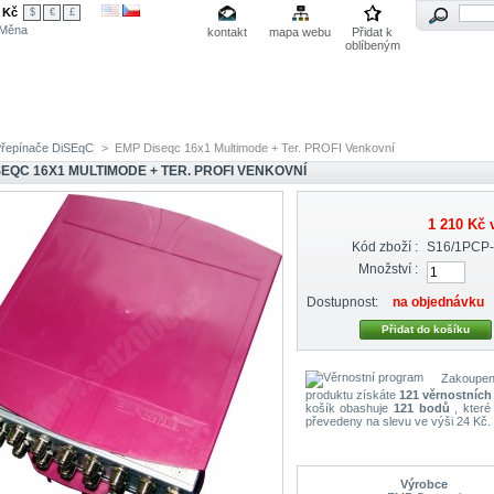
Kč
$
€
£
Měna
kontakt
mapa webu
Přidat k
oblíbeným
rum
Měření signálu
Servis
Podpora
O nás
řepínače DiSEqC
>
EMP Diseqc 16x1 Multimode + Ter. PROFI Venkovní
SEQC 16X1 MULTIMODE + TER. PROFI VENKOVNÍ
1 210 Kč
v
Kód zboží :
S16/1PCP
Množství :
Dostupnost:
na objednávku
Zakoupen
produktu získáte
121
věrnostních
košík obashuje
121
bodů
, které
převedeny na slevu ve výši
24 Kč
.
Výrobce