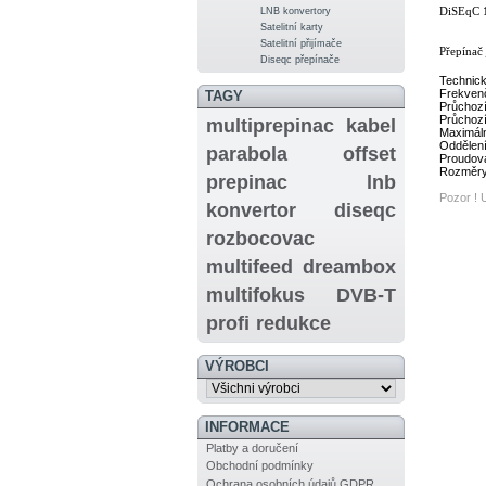
LNB konvertory
DiSEqC 1
Satelitní karty
Satelitní přijímače
Přepínač
Diseqc přepínače
Technick
Frekven
TAGY
Průchozí 
Průchozí
multiprepinac
kabel
Maximál
Oddělení
parabola
offset
Proudov
Rozměry
prepinac
lnb
Pozor ! 
konvertor
diseqc
rozbocovac
multifeed
dreambox
multifokus
DVB-T
profi
redukce
VÝROBCI
INFORMACE
Platby a doručení
Obchodní podmínky
Ochrana osobních údajů GDPR