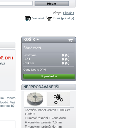
Vítejte,
Přihlásit
Váš účet
Košík
(prázdný)
KOŠÍK
Žádné zboží
Poštovné
0 Kč
č. DPH
DPH
0 Kč
Celkem
0 Kč
-W3
Ceny jsou s DPH
K pokladně
NEJPRODÁVANĚJŠÍ
ím tohoto
 bodů
. Váš
 mohou být
Koaxiální kabel Venton 130dB 4x
stíněný
Gumové těsnění F konektoru
F konektor, průměr 7.0mm
F konektor, průměr 6.4mm