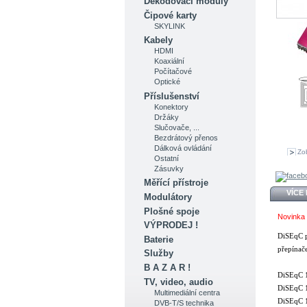
Dekódovací moduly
Čipové karty
SKYLINK
Kabely
HDMI
Koaxiální
Počítačové
Optické
Příslušenství
Konektory
Držáky
Slučovače, ...
Bezdrátový přenos
Dálková ovládání
Zob
Ostatní
Zásuvky
Měřící přístroje
VÍCE
Modulátory
Plošné spoje
Novinka 
VÝPRODEJ !
DiSEqC p
Baterie
přepínač
Služby
B A Z A R !
DiSEqC 1
TV, video, audio
DiSEqC 1
Multimediální centra
DiSEqC 1
DVB-T/S technika