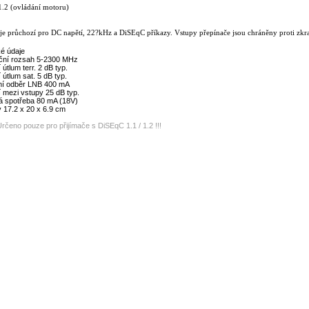
.2 (ovládání motoru)
 je průchozí pro DC napětí, 22?kHz a DiSEqC příkazy. Vstupy přepínače jsou chráněny proti zkra
é údaje
ční rozsah 5-2300 MHz
útlum terr. 2 dB typ.
 útlum sat. 5 dB typ.
ní odběr LNB 400 mA
 mezi vstupy 25 dB typ.
á spotřeba 80 mA (18V)
 17.2 x 20 x 6.9 cm
Určeno pouze pro přijímače s DiSEqC 1.1 / 1.2 !!!