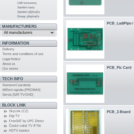
LNB konvertory
Satelitní karty
Satelitní přijímače
Diseqc přepínače
PCB_LudiPipo / 
MANUFACTURERS
INFORMATION
Delivery
Terms and conditions of use
Legal Notice
About us
PCB_Pic Card
Our stores
TECH INFO
Nastavení paraboly
Měření signálu [PROMAX]
Servis [SAT-TV-DVD]
BLOCK LINK
SkyLink (CZ)
PCB_Z-Board
Digi TV
FreeSAT by UPC Direct
České volné TV /FTA/
HDTV stanice