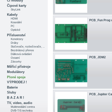
CI moduly
Čipové karty
SkyLink
Kabely
HDMI
PCB_Fun Prog 
Koaxiální
PC
Optické
Přísluenství
Konektory
Dráky
Slučovače, rozbočovače, ...
Bezdrátový přenos
Dálková ovládání
PCB_JDM2
Ostatní
Zásuvky
Měřící přístroje
Modulátory
Ploné spoje
VÝPRODEJ !
Baterie
Sluby
PCB_Jupiter Ca
B A Z A R !
TV, video, audio
Multimediální centra
DVB-T/S technika