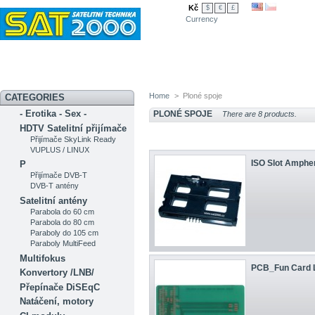
Kč
$
€
£
Currency
Novinky
Akční nabídka
Diskuzní fórum
Měření signálu
Ser
Home
>
Ploné spoje
CATEGORIES
- Erotika - Sex -
PLONÉ SPOJE
There are 8 products.
HDTV Satelitní přijímače
Přijímače SkyLink Ready
VUPLUS / LINUX
ISO Slot Ampheno
P
Přijímače DVB-T
DVB-T antény
Satelitní antény
Parabola do 60 cm
Parabola do 80 cm
Paraboly do 105 cm
Paraboly MultiFeed
Multifokus
PCB_Fun Card 
Konvertory /LNB/
Přepínače DiSEqC
Natáčení, motory