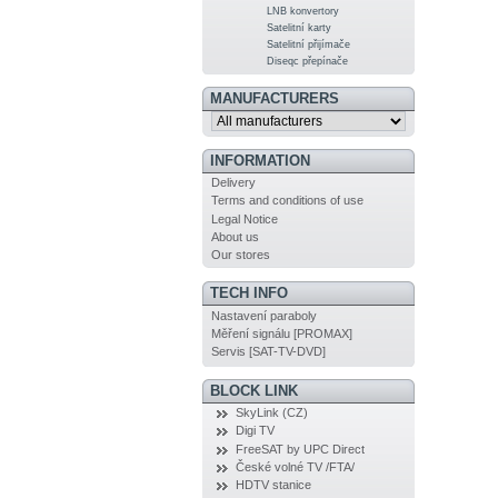
LNB konvertory
Satelitní karty
Satelitní přijímače
Diseqc přepínače
MANUFACTURERS
INFORMATION
Delivery
Terms and conditions of use
Legal Notice
About us
Our stores
TECH INFO
Nastavení paraboly
Měření signálu [PROMAX]
Servis [SAT-TV-DVD]
BLOCK LINK
SkyLink (CZ)
Digi TV
FreeSAT by UPC Direct
České volné TV /FTA/
HDTV stanice