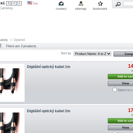
Kč
$
€
£
Currency
contact
sitemap
bookmark
rum
Měření signálu
Servis
Podpora
O nás
abely
>
Optické
É
There are 3 products.
Sort by
1
Digitální optický kabel 1m
A
Add to car
View
Select to 
1
Digitální optický kabel 2m
A
Add to car
View