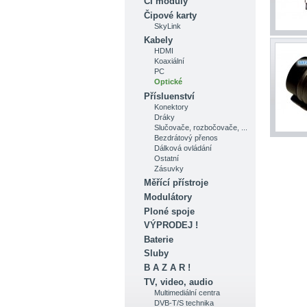
CI moduly
Čipové karty
SkyLink
Kabely
HDMI
Koaxiální
PC
Optické
Přísluenství
Konektory
Dráky
Slučovače, rozbočovače, ...
Bezdrátový přenos
Dálková ovládání
Ostatní
Zásuvky
Měřící přístroje
Modulátory
Ploné spoje
VÝPRODEJ !
Baterie
Sluby
B A Z A R !
TV, video, audio
Multimediální centra
DVB-T/S technika