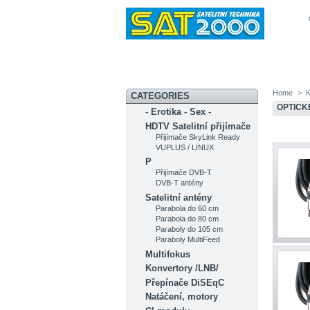
Novinky
Akční nabídka
Diskuzní fó
Home
>
K
CATEGORIES
OPTICK
- Erotika - Sex -
HDTV Satelitní přijímače
Přijímače SkyLink Ready
VUPLUS / LINUX
P
Přijímače DVB-T
DVB-T antény
Satelitní antény
Parabola do 60 cm
Parabola do 80 cm
Paraboly do 105 cm
Paraboly MultiFeed
Multifokus
Konvertory /LNB/
Přepínače DiSEqC
Natáčení, motory