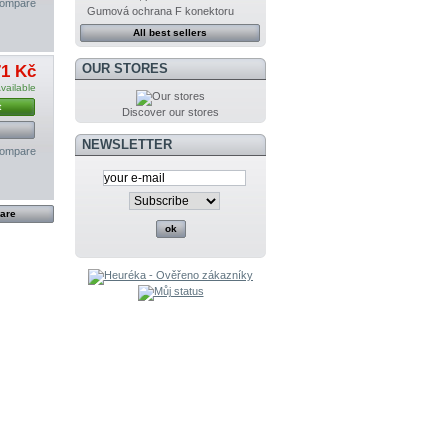
compare
Gumová ochrana F konektoru
All best sellers
OUR STORES
71 Kč
vailable
t
Discover our stores
NEWSLETTER
compare