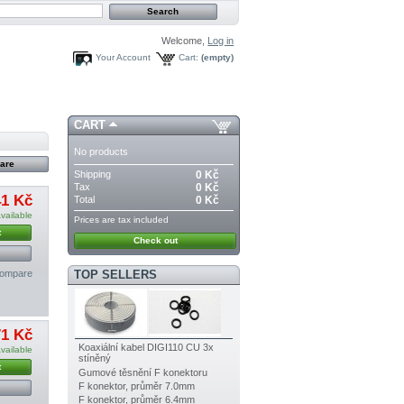
Welcome,
Log in
Your Account
Cart:
(empty)
CART
No products
Shipping
0 Kč
Tax
0 Kč
41 Kč
Total
0 Kč
vailable
Prices are tax included
t
Check out
TOP SELLERS
compare
71 Kč
Koaxiální kabel DIGI110 CU 3x
vailable
stíněný
t
Gumové těsnění F konektoru
F konektor, průměr 7.0mm
F konektor, průměr 6.4mm