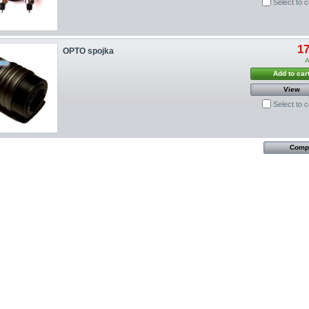
Select to 
1
OPTO spojka
A
Add to car
View
Select to 