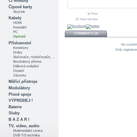
CI moduly
Čipové karty
SkyLink
Print
Kabely
View full size
HDMI
Koaxiální
PC
COMMENTS (0)
Optické
Přísluenství
No custom
Konektory
Only register
Dráky
Slučovače, rozbočovače, ...
Bezdrátový přenos
Dálková ovládání
Ostatní
Zásuvky
Měřící přístroje
Modulátory
Ploné spoje
VÝPRODEJ !
Baterie
Sluby
B A Z A R !
TV, video, audio
Multimediální centra
DVB-T/S technika