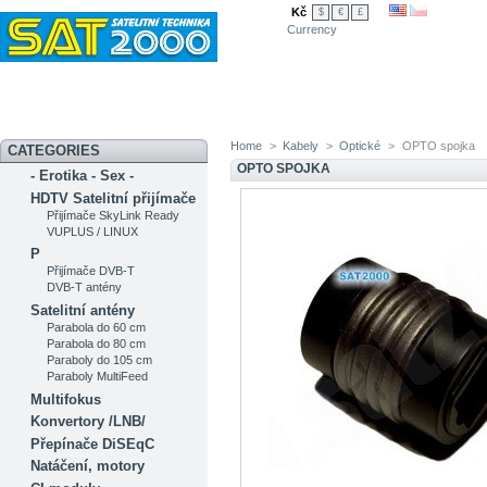
Kč
$
€
£
Currency
Novinky
Akční nabídka
Diskuzní fórum
Měření signálu
Ser
Home
>
Kabely
>
Optické
>
OPTO spojka
CATEGORIES
OPTO SPOJKA
- Erotika - Sex -
HDTV Satelitní přijímače
Přijímače SkyLink Ready
VUPLUS / LINUX
P
Přijímače DVB-T
DVB-T antény
Satelitní antény
Parabola do 60 cm
Parabola do 80 cm
Paraboly do 105 cm
Paraboly MultiFeed
Multifokus
Konvertory /LNB/
Přepínače DiSEqC
Natáčení, motory