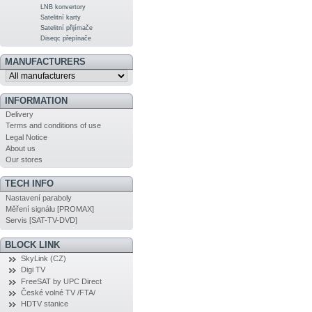
LNB konvertory
Satelitní karty
Satelitní přijímače
Diseqc přepínače
MANUFACTURERS
INFORMATION
Delivery
Terms and conditions of use
Legal Notice
About us
Our stores
TECH INFO
Nastavení paraboly
Měření signálu [PROMAX]
Servis [SAT-TV-DVD]
BLOCK LINK
SkyLink (CZ)
Digi TV
FreeSAT by UPC Direct
České volné TV /FTA/
HDTV stanice