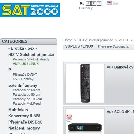
Kč
$
€
£
Currency
Novinky
Akční nabídka
Diskuzní fórum
Měření signálu
Ser
Home
>
HDTV Satelitní přijímače
>
VUPLUS /
CATEGORIES
VUPLUS / LINUX
There are 3 products.
- Erotika - Sex -
HDTV Satelitní přijímače
Přijímače SkyLink Ready
VUPLUS / LINUX
Vu+ Dálkové ov
P
Přijímače DVB-T
DVB-T antény
Satelitní antény
Parabola do 60 cm
Parabola do 80 cm
Paraboly do 105 cm
Paraboly MultiFeed
Multifokus
Vu+ SOLO 4K - 
Konvertory /LNB/
Přepínače DiSEqC
Natáčení, motory