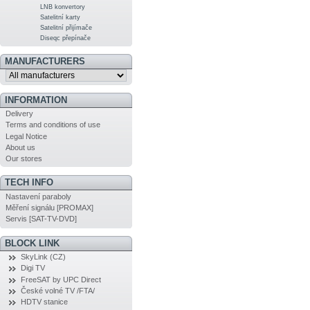
LNB konvertory
Satelitní karty
Satelitní přijímače
Diseqc přepínače
MANUFACTURERS
INFORMATION
Delivery
Terms and conditions of use
Legal Notice
About us
Our stores
TECH INFO
Nastavení paraboly
Měření signálu [PROMAX]
Servis [SAT-TV-DVD]
BLOCK LINK
SkyLink (CZ)
Digi TV
FreeSAT by UPC Direct
České volné TV /FTA/
HDTV stanice