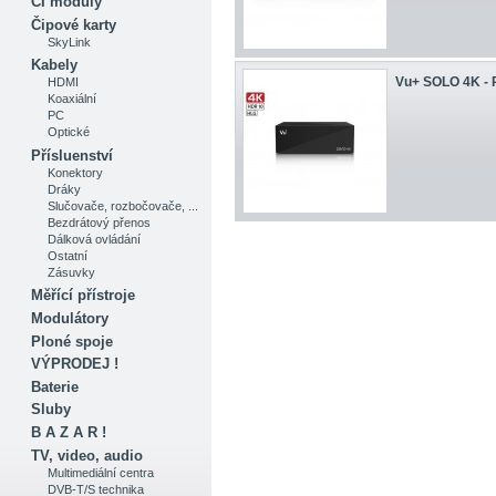
CI moduly
Čipové karty
SkyLink
Kabely
Vu+ SOLO 4K - 
HDMI
Koaxiální
PC
Optické
Přísluenství
Konektory
Dráky
Slučovače, rozbočovače, ...
Bezdrátový přenos
Dálková ovládání
Ostatní
Zásuvky
Měřící přístroje
Modulátory
Ploné spoje
VÝPRODEJ !
Baterie
Sluby
B A Z A R !
TV, video, audio
Multimediální centra
DVB-T/S technika