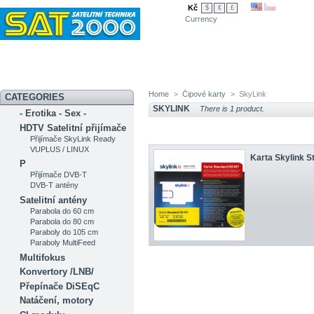
Kč
$
€
£
Currency
Novinky
Akční nabídka
Diskuzní fórum
Měření signálu
Ser
Home
>
Čipové karty
>
SkyLink
CATEGORIES
SKYLINK
There is 1 product.
- Erotika - Sex -
HDTV Satelitní přijímače
Přijímače SkyLink Ready
VUPLUS / LINUX
Karta Skylink 
P
Přijímače DVB-T
DVB-T antény
Satelitní antény
Parabola do 60 cm
Parabola do 80 cm
Paraboly do 105 cm
Paraboly MultiFeed
Multifokus
Konvertory /LNB/
Přepínače DiSEqC
Natáčení, motory