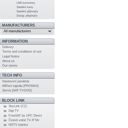
LNB konvertory
Satelitní karty
Satelitní přijímače
Diseqc přepínače
MANUFACTURERS
INFORMATION
Delivery
Terms and conditions of use
Legal Notice
About us
Our stores
TECH INFO
Nastavení paraboly
Měření signálu [PROMAX]
Servis [SAT-TV-DVD]
BLOCK LINK
SkyLink (CZ)
Digi TV
FreeSAT by UPC Direct
České volné TV /FTA/
HDTV stanice