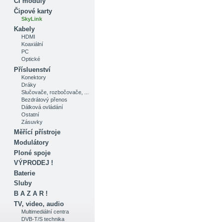
CI moduly
Čipové karty
SkyLink
Kabely
HDMI
Koaxiální
PC
Optické
Přísluenství
Konektory
Dráky
Slučovače, rozbočovače, ...
Bezdrátový přenos
Dálková ovládání
Ostatní
Zásuvky
Měřící přístroje
Modulátory
Ploné spoje
VÝPRODEJ !
Baterie
Sluby
B A Z A R !
TV, video, audio
Multimediální centra
DVB-T/S technika