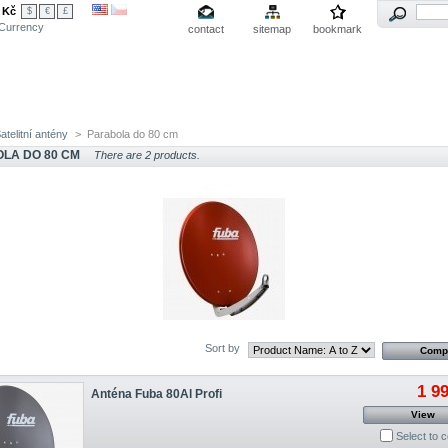
Kč
$
€
£
Currency
contact
sitemap
bookmark
rum
Měření signálu
Servis
Podpora
O nás
atelitní antény
>
Parabola do 80 cm
LA DO 80 CM
There are 2 products.
Sort by
1 9
Anténa Fuba 80Al Profi
View
Select to 