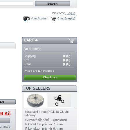
Welcome,
Log in
Your Account
Cart:
(empty)
CART
No products
Shipping
0 Kč
Tax
0 Kč
Total
0 Kč
Prices are tax included
Check out
TOP SELLERS
Koaxiální kabel DIGI110 CU 3x
99 Kč
stíněný
Gumové těsnění F konektoru
F konektor, průměr 7.0mm
compare
F konektor, průměr 6.4mm