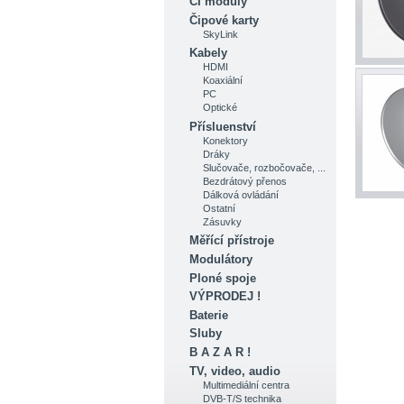
CI moduly
Čipové karty
SkyLink
Kabely
HDMI
Koaxiální
PC
Optické
Přísluenství
Konektory
Dráky
Slučovače, rozbočovače, ...
Bezdrátový přenos
Dálková ovládání
Ostatní
Zásuvky
Měřící přístroje
Modulátory
Ploné spoje
VÝPRODEJ !
Baterie
Sluby
B A Z A R !
TV, video, audio
Multimediální centra
DVB-T/S technika