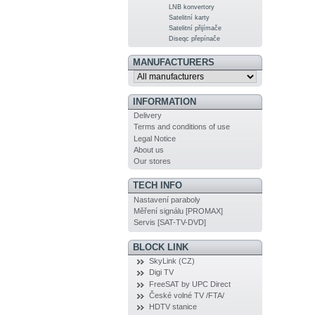
LNB konvertory
Satelitní karty
Satelitní přijímače
Diseqc přepínače
MANUFACTURERS
INFORMATION
Delivery
Terms and conditions of use
Legal Notice
About us
Our stores
TECH INFO
Nastavení paraboly
Měření signálu [PROMAX]
Servis [SAT-TV-DVD]
BLOCK LINK
SkyLink (CZ)
Digi TV
FreeSAT by UPC Direct
České volné TV /FTA/
HDTV stanice