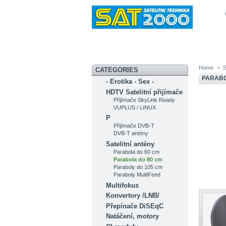
Novinky
Akční nabídka
Diskuzní fó
Home
>
S
CATEGORIES
PARABO
- Erotika - Sex -
HDTV Satelitní přijímače
Přijímače SkyLink Ready
VUPLUS / LINUX
P
Přijímače DVB-T
DVB-T antény
Satelitní antény
Parabola do 60 cm
Parabola do 80 cm
Paraboly do 105 cm
Paraboly MultiFeed
Multifokus
Konvertory /LNB/
Přepínače DiSEqC
Natáčení, motory