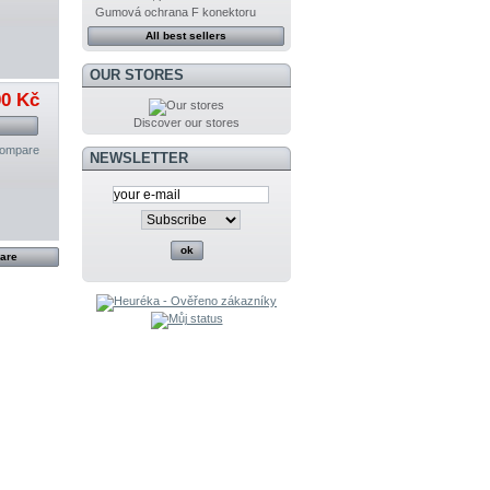
Gumová ochrana F konektoru
All best sellers
OUR STORES
00 Kč
Discover our stores
compare
NEWSLETTER