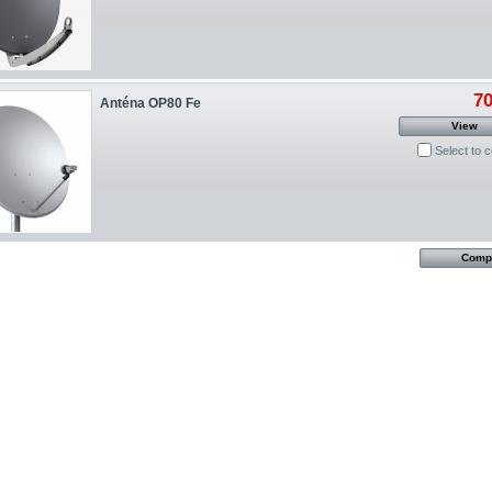
7
Anténa OP80 Fe
View
Select to 