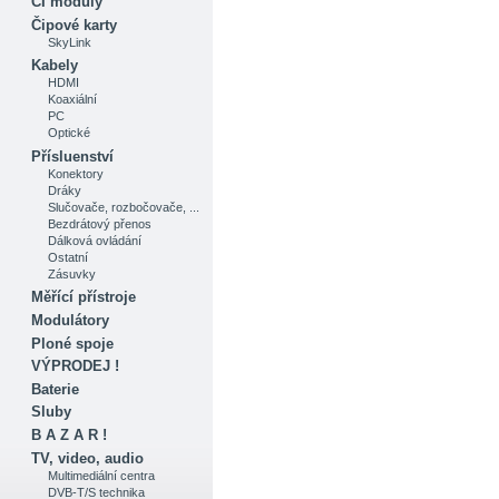
CI moduly
Čipové karty
SkyLink
Kabely
HDMI
Koaxiální
PC
Optické
Přísluenství
Konektory
Dráky
Slučovače, rozbočovače, ...
Bezdrátový přenos
Dálková ovládání
Ostatní
Zásuvky
Měřící přístroje
Modulátory
Ploné spoje
VÝPRODEJ !
Baterie
Sluby
B A Z A R !
TV, video, audio
Multimediální centra
DVB-T/S technika