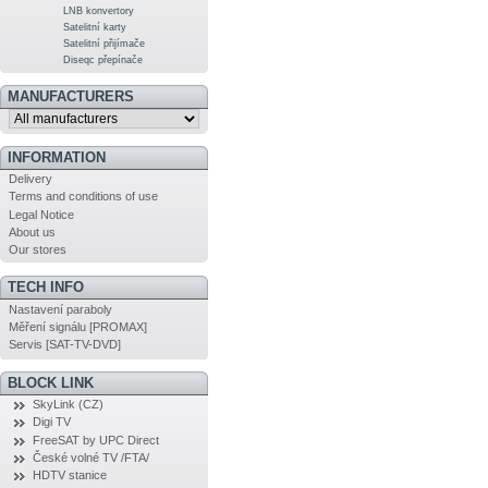
LNB konvertory
Satelitní karty
Satelitní přijímače
Diseqc přepínače
MANUFACTURERS
INFORMATION
Delivery
Terms and conditions of use
Legal Notice
About us
Our stores
TECH INFO
Nastavení paraboly
Měření signálu [PROMAX]
Servis [SAT-TV-DVD]
BLOCK LINK
SkyLink (CZ)
Digi TV
FreeSAT by UPC Direct
České volné TV /FTA/
HDTV stanice