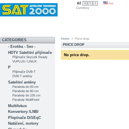
Kč
$
€
£
Currency
Novinky
Akční nabídka
Diskuzní fórum
Měření signálu
Ser
Home
>
Price drop
CATEGORIES
PRICE DROP
- Erotika - Sex -
HDTV Satelitní přijímače
No price drop.
Přijímače SkyLink Ready
VUPLUS / LINUX
P
Přijímače DVB-T
DVB-T antény
Satelitní antény
Parabola do 60 cm
Parabola do 80 cm
Paraboly do 105 cm
Paraboly MultiFeed
Multifokus
Konvertory /LNB/
Přepínače DiSEqC
Natáčení, motory