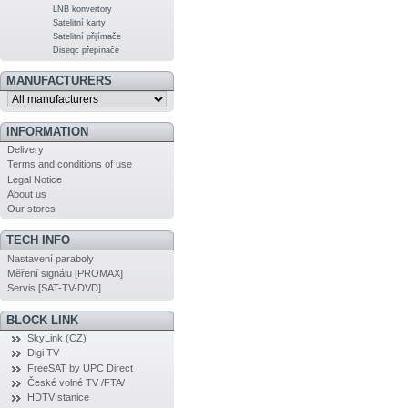
LNB konvertory
Satelitní karty
Satelitní přijímače
Diseqc přepínače
MANUFACTURERS
INFORMATION
Delivery
Terms and conditions of use
Legal Notice
About us
Our stores
TECH INFO
Nastavení paraboly
Měření signálu [PROMAX]
Servis [SAT-TV-DVD]
BLOCK LINK
SkyLink (CZ)
Digi TV
FreeSAT by UPC Direct
České volné TV /FTA/
HDTV stanice