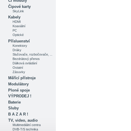
CI moduly
Čipové karty
SkyLink
Kabely
HDMI
Koaxiální
PC
Optické
Přísluenství
Konektory
Dráky
Slučovače, rozbočovače, ...
Bezdrátový přenos
Dálková ovládání
Ostatní
Zásuvky
Měřící přístroje
Modulátory
Ploné spoje
VÝPRODEJ !
Baterie
Sluby
B A Z A R !
TV, video, audio
Multimediální centra
DVB-T/S technika