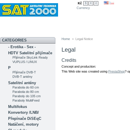
Kč
$
€
£
Currency
Novinky
Akční nabídka
Diskuzní fórum
Měření signálu
Ser
Home
>
Legal Notice
CATEGORIES
- Erotika - Sex -
Legal
HDTV Satelitní přijímače
Přijímače SkyLink Ready
Credits
VUPLUS / LINUX
Concept and production:
P
This Web site was created using
PrestaShop
? o
Přijímače DVB-T
DVB-T antény
Satelitní antény
Parabola do 60 cm
Parabola do 80 cm
Paraboly do 105 cm
Paraboly MultiFeed
Multifokus
Konvertory /LNB/
Přepínače DiSEqC
Natáčení, motory