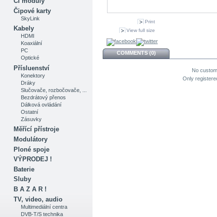
CI moduly
Čipové karty
SkyLink
Print
Kabely
View full size
HDMI
Koaxiální
PC
COMMENTS (0)
Optické
Přísluenství
No custom
Konektory
Only register
Dráky
Slučovače, rozbočovače, ...
Bezdrátový přenos
Dálková ovládání
Ostatní
Zásuvky
Měřící přístroje
Modulátory
Ploné spoje
VÝPRODEJ !
Baterie
Sluby
B A Z A R !
TV, video, audio
Multimediální centra
DVB-T/S technika