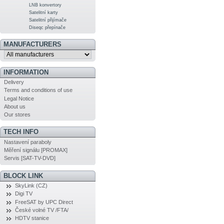
LNB konvertory
Satelitní karty
Satelitní přijímače
Diseqc přepínače
MANUFACTURERS
INFORMATION
Delivery
Terms and conditions of use
Legal Notice
About us
Our stores
TECH INFO
Nastavení paraboly
Měření signálu [PROMAX]
Servis [SAT-TV-DVD]
BLOCK LINK
SkyLink (CZ)
Digi TV
FreeSAT by UPC Direct
České volné TV /FTA/
HDTV stanice