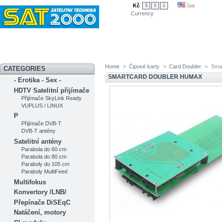
Kč
$
€
£
Currency
Novinky
Akční nabídka
Diskuzní fórum
Měření signálu
Ser
Home
>
Čipové karty
>
Card Doubler
>
Sma
CATEGORIES
SMARTCARD DOUBLER HUMAX
- Erotika - Sex -
HDTV Satelitní přijímače
Přijímače SkyLink Ready
VUPLUS / LINUX
P
Přijímače DVB-T
DVB-T antény
Satelitní antény
Parabola do 60 cm
Parabola do 80 cm
Paraboly do 105 cm
Paraboly MultiFeed
Multifokus
Konvertory /LNB/
Přepínače DiSEqC
Natáčení, motory