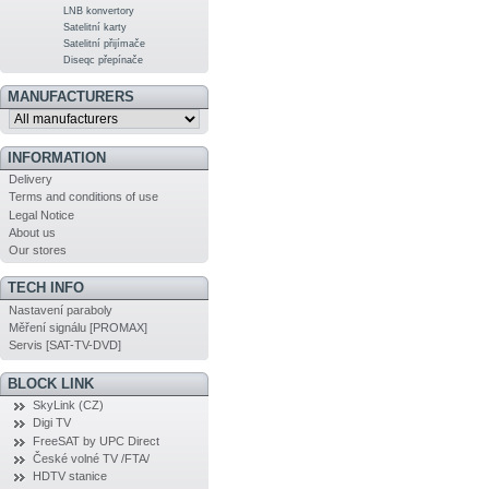
LNB konvertory
Satelitní karty
Satelitní přijímače
Diseqc přepínače
MANUFACTURERS
INFORMATION
Delivery
Terms and conditions of use
Legal Notice
About us
Our stores
TECH INFO
Nastavení paraboly
Měření signálu [PROMAX]
Servis [SAT-TV-DVD]
BLOCK LINK
SkyLink (CZ)
Digi TV
FreeSAT by UPC Direct
České volné TV /FTA/
HDTV stanice