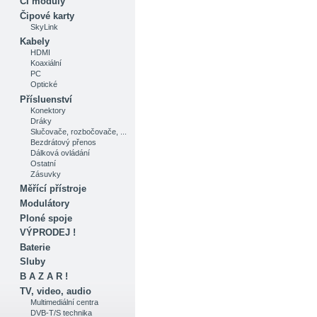
CI moduly
Čipové karty
SkyLink
Kabely
HDMI
Koaxiální
PC
Optické
Přísluenství
Konektory
Dráky
Slučovače, rozbočovače, ...
Bezdrátový přenos
Dálková ovládání
Ostatní
Zásuvky
Měřící přístroje
Modulátory
Ploné spoje
VÝPRODEJ !
Baterie
Sluby
B A Z A R !
TV, video, audio
Multimediální centra
DVB-T/S technika