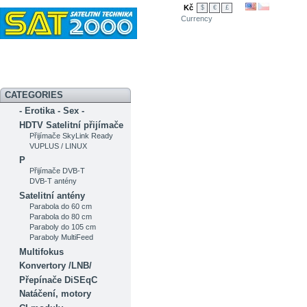
Kč
$
€
£
Currency
Novinky
Akční nabídka
Diskuzní fórum
Měření signálu
Ser
CATEGORIES
- Erotika - Sex -
HDTV Satelitní přijímače
Přijímače SkyLink Ready
VUPLUS / LINUX
P
Přijímače DVB-T
DVB-T antény
Satelitní antény
Parabola do 60 cm
Parabola do 80 cm
Paraboly do 105 cm
Paraboly MultiFeed
Multifokus
Konvertory /LNB/
Přepínače DiSEqC
Natáčení, motory