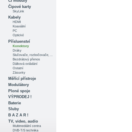
CI moduly
Čipové karty
SkyLink
Kabely
HDMI
Koaxiální
PC
Optické
Přísluenství
Konektory
Dráky
Slučovače, rozbočovače, ...
Bezdrátový přenos
Dálková ovládání
Ostatní
Zásuvky
Měřící přístroje
Modulátory
Ploné spoje
VÝPRODEJ !
Baterie
Sluby
B A Z A R !
TV, video, audio
Multimediální centra
DVB-T/S technika