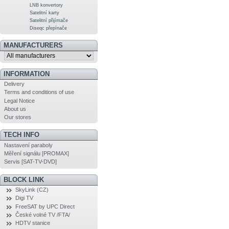
LNB konvertory
Satelitní karty
Satelitní přijímače
Diseqc přepínače
MANUFACTURERS
INFORMATION
Delivery
Terms and conditions of use
Legal Notice
About us
Our stores
TECH INFO
Nastavení paraboly
Měření signálu [PROMAX]
Servis [SAT-TV-DVD]
BLOCK LINK
SkyLink (CZ)
Digi TV
FreeSAT by UPC Direct
České volné TV /FTA/
HDTV stanice