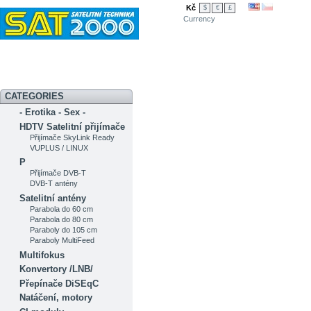
Kč
$
€
£
Currency
Novinky
Akční nabídka
Diskuzní fórum
Měření signálu
Ser
CATEGORIES
- Erotika - Sex -
HDTV Satelitní přijímače
Přijímače SkyLink Ready
VUPLUS / LINUX
P
Přijímače DVB-T
DVB-T antény
Satelitní antény
Parabola do 60 cm
Parabola do 80 cm
Paraboly do 105 cm
Paraboly MultiFeed
Multifokus
Konvertory /LNB/
Přepínače DiSEqC
Natáčení, motory