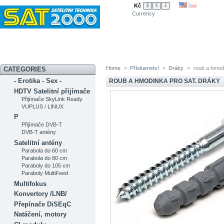
Kč
$
€
£
Currency
Novinky
Akční nabídka
Diskuzní fórum
Měření signálu
Ser
Home
>
Přísluenství
>
Dráky
>
roub a hmod
CATEGORIES
- Erotika - Sex -
ROUB A HMODINKA PRO SAT. DRÁKY
HDTV Satelitní přijímače
Přijímače SkyLink Ready
VUPLUS / LINUX
P
Přijímače DVB-T
DVB-T antény
Satelitní antény
Parabola do 60 cm
Parabola do 80 cm
Paraboly do 105 cm
Paraboly MultiFeed
Multifokus
Konvertory /LNB/
Přepínače DiSEqC
Natáčení, motory