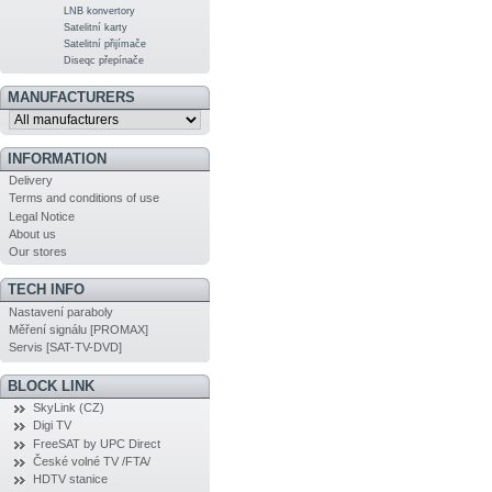
LNB konvertory
Satelitní karty
Satelitní přijímače
Diseqc přepínače
MANUFACTURERS
INFORMATION
Delivery
Terms and conditions of use
Legal Notice
About us
Our stores
TECH INFO
Nastavení paraboly
Měření signálu [PROMAX]
Servis [SAT-TV-DVD]
BLOCK LINK
SkyLink (CZ)
Digi TV
FreeSAT by UPC Direct
České volné TV /FTA/
HDTV stanice