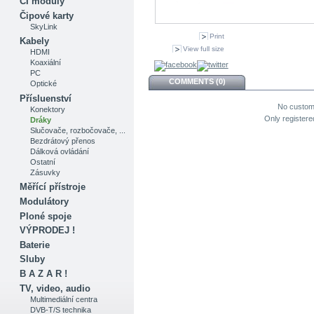
CI moduly
Čipové karty
SkyLink
Print
Kabely
View full size
HDMI
Koaxiální
PC
COMMENTS (0)
Optické
Přísluenství
No custom
Konektory
Only register
Dráky
Slučovače, rozbočovače, ...
Bezdrátový přenos
Dálková ovládání
Ostatní
Zásuvky
Měřící přístroje
Modulátory
Ploné spoje
VÝPRODEJ !
Baterie
Sluby
B A Z A R !
TV, video, audio
Multimediální centra
DVB-T/S technika