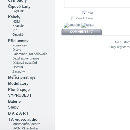
CI moduly
Čipové karty
SkyLink
Print
Kabely
View full size
HDMI
Koaxiální
PC
COMMENTS (0)
Optické
Přísluenství
No custom
Konektory
Only register
Dráky
Slučovače, rozbočovače, ...
Bezdrátový přenos
Dálková ovládání
Ostatní
Zásuvky
Měřící přístroje
Modulátory
Ploné spoje
VÝPRODEJ !
Baterie
Sluby
B A Z A R !
TV, video, audio
Multimediální centra
DVB-T/S technika