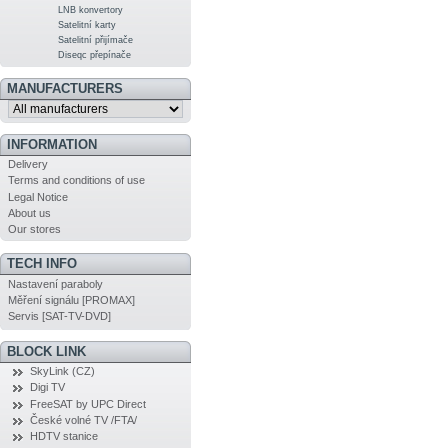
LNB konvertory
Satelitní karty
Satelitní přijímače
Diseqc přepínače
MANUFACTURERS
INFORMATION
Delivery
Terms and conditions of use
Legal Notice
About us
Our stores
TECH INFO
Nastavení paraboly
Měření signálu [PROMAX]
Servis [SAT-TV-DVD]
BLOCK LINK
SkyLink (CZ)
Digi TV
FreeSAT by UPC Direct
České volné TV /FTA/
HDTV stanice