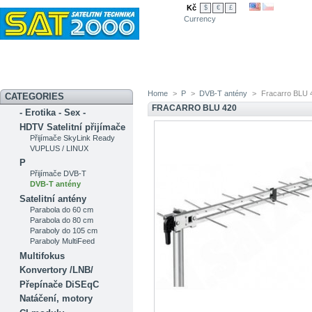
Kč
$
€
£
Currency
Novinky
Akční nabídka
Diskuzní fórum
Měření signálu
Ser
Home
>
P
>
DVB-T antény
>
Fracarro BLU 
CATEGORIES
FRACARRO BLU 420
- Erotika - Sex -
HDTV Satelitní přijímače
Přijímače SkyLink Ready
VUPLUS / LINUX
P
Přijímače DVB-T
DVB-T antény
Satelitní antény
Parabola do 60 cm
Parabola do 80 cm
Paraboly do 105 cm
Paraboly MultiFeed
Multifokus
Konvertory /LNB/
Přepínače DiSEqC
Natáčení, motory