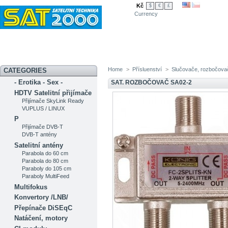
Kč
$
€
£
Currency
Novinky
Akční nabídka
Diskuzní fórum
Měření signálu
Ser
Home
>
Přísluenství
>
Slučovače, rozbočovač
CATEGORIES
- Erotika - Sex -
SAT. ROZBOČOVAČ SA02-2
HDTV Satelitní přijímače
Přijímače SkyLink Ready
VUPLUS / LINUX
P
Přijímače DVB-T
DVB-T antény
Satelitní antény
Parabola do 60 cm
Parabola do 80 cm
Paraboly do 105 cm
Paraboly MultiFeed
Multifokus
Konvertory /LNB/
Přepínače DiSEqC
Natáčení, motory