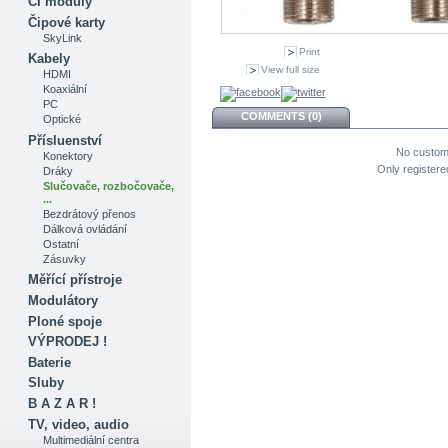
CI moduly
Čipové karty
SkyLink
Print
Kabely
View full size
HDMI
Koaxiální
PC
COMMENTS (0)
Optické
Přísluenství
No custom
Konektory
Only register
Dráky
Slučovače, rozbočovače,
...
Bezdrátový přenos
Dálková ovládání
Ostatní
Zásuvky
Měřící přístroje
Modulátory
Ploné spoje
VÝPRODEJ !
Baterie
Sluby
B A Z A R !
TV, video, audio
Multimediální centra