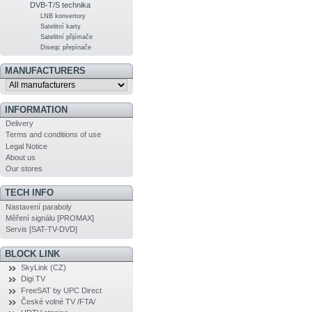
DVB-T/S technika
LNB konvertory
Satelitní karty
Satelitní přijímače
Diseqc přepínače
MANUFACTURERS
INFORMATION
Delivery
Terms and conditions of use
Legal Notice
About us
Our stores
TECH INFO
Nastavení paraboly
Měření signálu [PROMAX]
Servis [SAT-TV-DVD]
BLOCK LINK
SkyLink (CZ)
Digi TV
FreeSAT by UPC Direct
České volné TV /FTA/