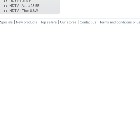
HDTV stanice
HDTV - Astra 23.5E
HDTV - Thor 0.8W
Specials
New products
Top sellers
Our stores
Contact us
Terms and conditions of u